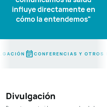
influye directamente en
cómo la entendemos"
event_note
LGACIÓN
CONFERENCIAS Y OTROS 
Divulgación