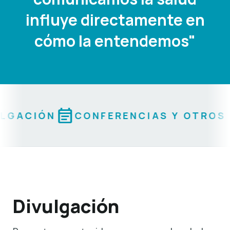
influye directamente en
cómo la entendemos"
event_note
LGACIÓN
CONFERENCIAS Y OTROS 
Divulgación